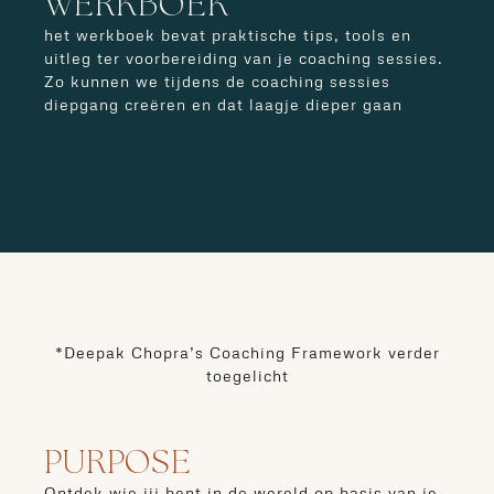
WERKBOEK
het werkboek bevat praktische tips, tools en
uitleg ter voorbereiding van je coaching sessies.
Zo kunnen we tijdens de coaching sessies
diepgang creëren en dat laagje dieper gaan
*Deepak Chopra’s Coaching Framework verder
toegelicht
PURPOSE
Ontdek wie jij bent in de wereld op basis van je