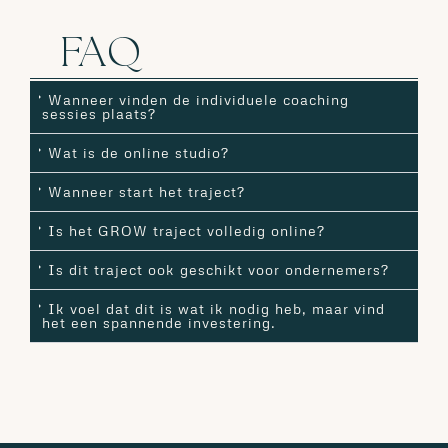
FAQ
Wanneer vinden de individuele coaching
sessies plaats?
Wat is de online studio?
Wanneer start het traject?
Is het GROW traject volledig online?
Is dit traject ook geschikt voor ondernemers?
Ik voel dat dit is wat ik nodig heb, maar vind
het een spannende investering.