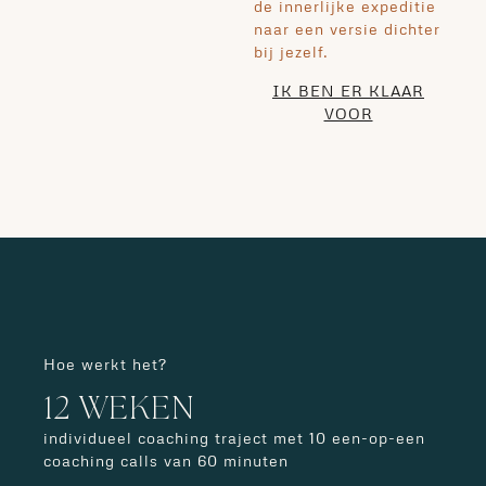
de innerlijke expeditie
naar een versie dichter
bij jezelf.
IK BEN ER KLAAR
VOOR
Hoe werkt het?
12 WEKEN
individueel coaching traject met 10 een-op-een
coaching calls van 60 minuten