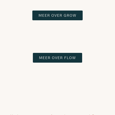
creëren dat jou voldoening en joy brengt.
MEER OVER GROW
FLOW |
Kies jouw eigen thema’s en laat de coaching
sessies “flowen” op basis van waar jij nood aan
hebt.
MEER OVER FLOW