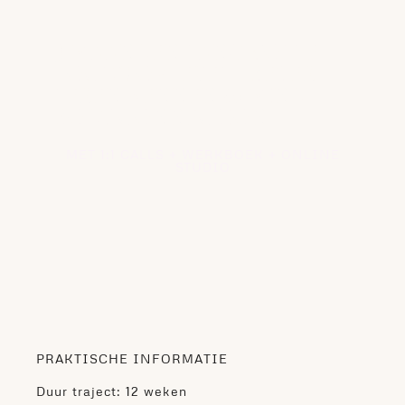
3 MAANDEN LANG VOLLE
FOCUS OP JEZELF BETER
LEREN KENNEN & MIND-
BODY CONNECTION
MET 1:1 CALLS + WERKBOEK + ONLINE
STUDIO
PRAKTISCHE INFORMATIE
Duur traject: 12 weken