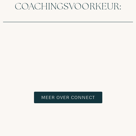
COACHINGSVOORKEUR:
CONNECT |
RELATIONSHIP COACHING
Wil je oude relatie patronen doorbreken en leren
wat het betekent om vanuit zelfliefde en
vertrouwen in verbinding te staan met jezelf en
anderen?
MEER OVER CONNECT
GROW |
LIFE COACHING
Grow is voor jou als je klaar bent om volledig in
je kracht te staan. Als je zoekt naar helderheid,
concrete stappen wilt zetten en een leven wilt