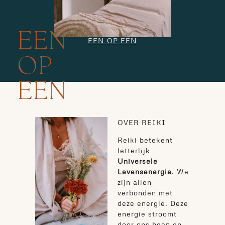
EEN
EEN OP EEN
OP
EEN
OVER REIKI
Reiki betekent
letterlijk
Universele
Levensenergie
. We
zijn allen
verbonden met
deze energie. Deze
energie stroomt
door ons heen en