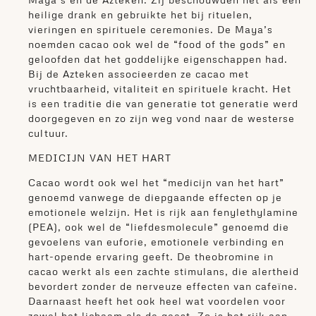
heilige drank en gebruikte het bij rituelen,
vieringen en spirituele ceremonies. De Maya’s
noemden cacao ook wel de “food of the gods” en
geloofden dat het goddelijke eigenschappen had.
Bij de Azteken associeerden ze cacao met
vruchtbaarheid, vitaliteit en spirituele kracht. Het
is een traditie die van generatie tot generatie werd
doorgegeven en zo zijn weg vond naar de westerse
cultuur.
MEDICIJN VAN HET HART
Cacao wordt ook wel het “medicijn van het hart”
genoemd vanwege de diepgaande effecten op je
emotionele welzijn. Het is rijk aan fenylethylamine
(PEA), ook wel de “liefdesmolecule” genoemd die
gevoelens van euforie, emotionele verbinding en
hart-opende ervaring geeft. De theobromine in
cacao werkt als een zachte stimulans, die alertheid
bevordert zonder de nerveuze effecten van cafeïne.
Daarnaast heeft het ook heel wat voordelen voor
zowel het lichaam als de geest. Zo is het rijk aan