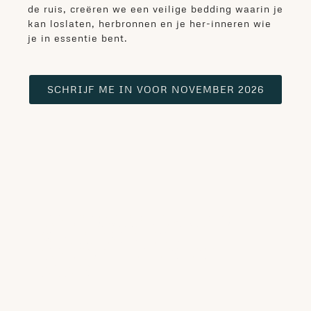
de ruis, creëren we een veilige bedding waarin je
kan loslaten, herbronnen en je her-inneren wie
je in essentie bent.
SCHRIJF ME IN VOOR NOVEMBER 2026
YOUR SACRED SPACE IS
WHERE YOU FIND
YOURSELF AGAIN AND
AGAIN ...