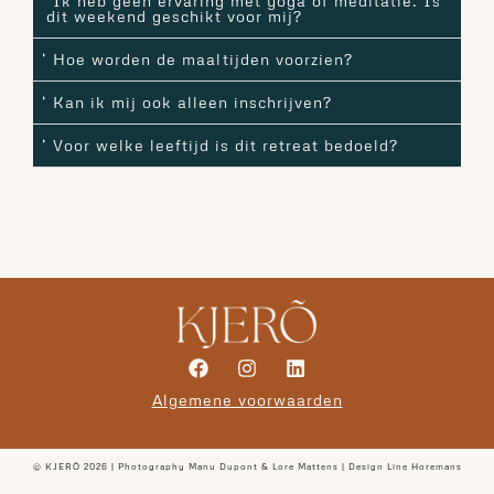
Ik heb geen ervaring met yoga of meditatie. Is
dit weekend geschikt voor mij?
Hoe worden de maaltijden voorzien?
Kan ik mij ook alleen inschrijven?
Voor welke leeftijd is dit retreat bedoeld?
Algemene voorwaarden
© KJERÕ 2026 | Photography Manu Dupont & Lore Mattens | Design
Line Horemans