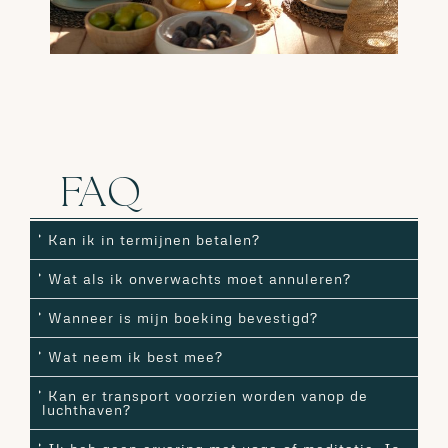
FAQ
Kan ik in termijnen betalen?
Wat als ik onverwachts moet annuleren?
Wanneer is mijn boeking bevestigd?
Wat neem ik best mee?
Kan er transport voorzien worden vanop de
luchthaven?